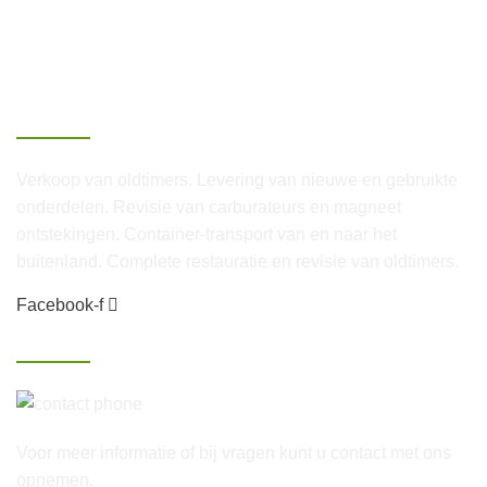
Over Van Lenthe
Verkoop van oldtimers. Levering van nieuwe en gebruikte
onderdelen. Revisie van carburateurs en magneet
ontstekingen. Container-transport van en naar het
buitenland. Complete restauratie en revisie van oldtimers.
Facebook-f
Contact
06-25 46 60 20
Voor meer informatie of bij vragen kunt u contact met ons
opnemen.