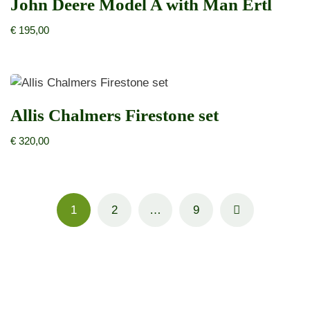
John Deere Model A with Man Ertl
€
195,00
Allis Chalmers Firestone set
€
320,00
1
2
…
9