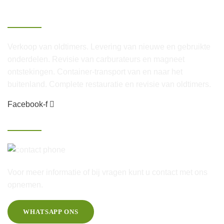
Over Van Lenthe
Verkoop van oldtimers. Levering van nieuwe en gebruikte
onderdelen. Revisie van carburateurs en magneet
ontstekingen. Container-transport van en naar het
buitenland. Complete restauratie en revisie van oldtimers.
Facebook-f
Contact
06-25 46 60 20
Voor meer informatie of bij vragen kunt u contact met ons
opnemen.
WHATSAPP ONS