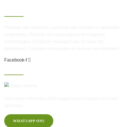
Over Van Lenthe
Verkoop van oldtimers. Levering van nieuwe en gebruikte
onderdelen. Revisie van carburateurs en magneet
ontstekingen. Container-transport van en naar het
buitenland. Complete restauratie en revisie van oldtimers.
Facebook-f
Contact
06-25 46 60 20
Voor meer informatie of bij vragen kunt u contact met ons
opnemen.
WHATSAPP ONS