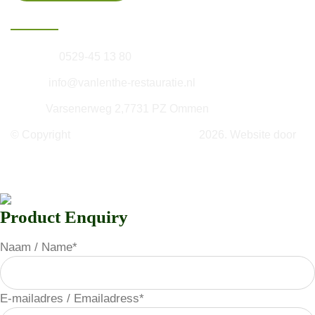
Informatie
Telefoon:
0529-45 13 80
E-mail:
info@vanlenthe-restauratie.nl
Adres:
Varsenerweg 2,7731 PZ Ommen
© Copyright
Van Lenthe Restorations
2026. Website door
Next Lead
Algemene voorwaarden
Product Enquiry
Naam / Name
*
E-mailadres / Emailadress
*