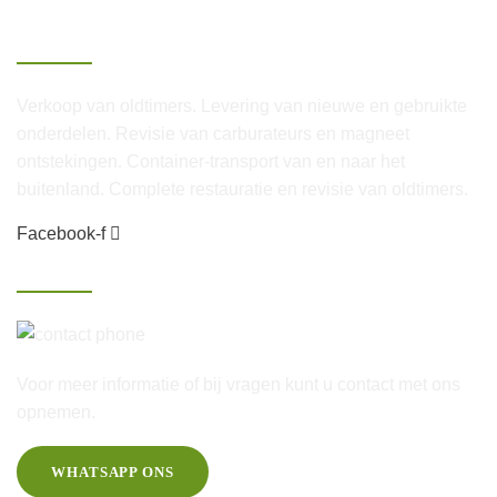
Over Van Lenthe
Verkoop van oldtimers. Levering van nieuwe en gebruikte
onderdelen. Revisie van carburateurs en magneet
ontstekingen. Container-transport van en naar het
buitenland. Complete restauratie en revisie van oldtimers.
Facebook-f
Contact
06-25 46 60 20
Voor meer informatie of bij vragen kunt u contact met ons
opnemen.
WHATSAPP ONS