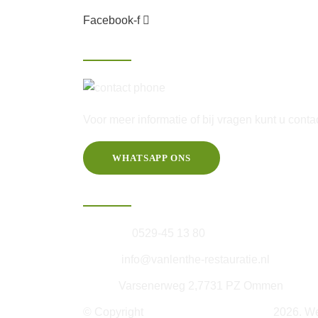
Facebook-f
Contact
06-25 46 60 20
Voor meer informatie of bij vragen kunt u con
WHATSAPP ONS
Informatie
Telefoon:
0529-45 13 80
E-mail:
info@vanlenthe-restauratie.nl
Adres:
Varsenerweg 2,7731 PZ Ommen
© Copyright
Van Lenthe Restorations
2026. W