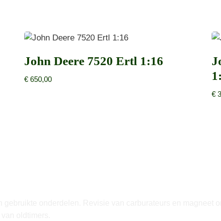
John Deere 7520 Ertl 1:16
J
1
€
650,00
€
3
 gebruikte onderdelen. Revisie van carburateurs en magneet on
e van oldtimers.