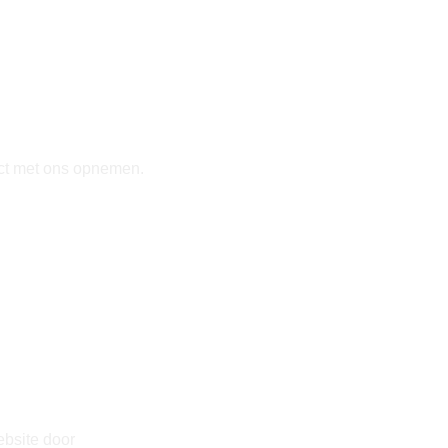
tact met ons opnemen.
ebsite door
Next Lead