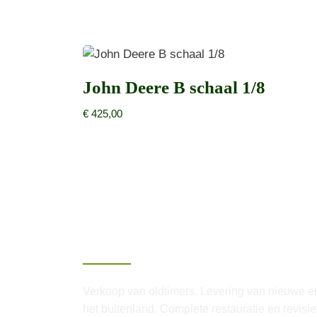
John Deere B schaal 1/8
€
425,00
Over Van Lenthe
Verkoop van oldtimers. Levering van nieuwe en
het buitenland. Complete restauratie en revisi