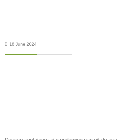
18 June 2024
Diverse containers zijn onderweg van uit de usa