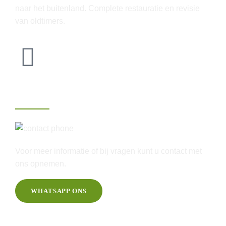
naar het buitenland. Complete restauratie en revisie
van oldtimers.
Contact
06-25 46 60 20
Voor meer informatie of bij vragen kunt u contact met
ons opnemen.
WHATSAPP ONS
Informatie