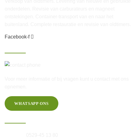
Verkoop van oldtimers. Levering van nieuwe en gebruikte
onderdelen. Revisie van carburateurs en magneet
ontstekingen. Container-transport van en naar het
buitenland. Complete restauratie en revisie van oldtimers.
Facebook-f
Contact
06-25 46 60 20
Voor meer informatie of bij vragen kunt u contact met ons
opnemen.
WHATSAPP ONS
Informatie
Telefoon:
0529-45 13 80