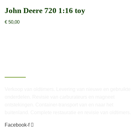
John Deere 720 1:16 toy
€
50,00
Over Van Lenthe
Verkoop van oldtimers. Levering van nieuwe en gebruikte
onderdelen. Revisie van carburateurs en magneet
ontstekingen. Container-transport van en naar het
buitenland. Complete restauratie en revisie van oldtimers.
Facebook-f
Contact