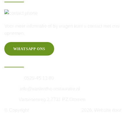
06-25 46 60 20
Voor meer informatie of bij vragen kunt u contact met ons
opnemen.
WHATSAPP ONS
Informatie
Telefoon:
0529-45 13 80
E-mail:
info@vanlenthe-restauratie.nl
Adres:
Varsenerweg 2,7731 PZ Ommen
© Copyright
Van Lenthe Restorations
2026. Website door
Next Lead
Algemene voorwaarden